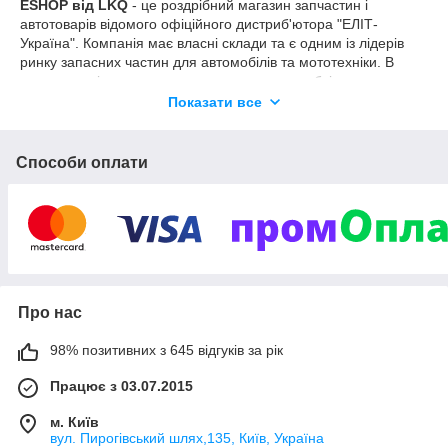
ESHOP від LKQ
- це роздрібний магазин запчастин і
автотоварів відомого офіційного дистриб'ютора "ЕЛІТ-
Україна". Компанія має власні склади та є одним із лідерів
ринку запасних частин для автомобілів та мототехніки. В
асортименті магазину представлено все необхідне для
обслуговування та ремонту транспортних засобів: від мастил
Показати все
і фільтрів до компонентів двигуна, підвіски та електрики.
Способи оплати
Переваги:
Офіційний імпортер
38 магазинів по Україні
🚚 Експрес доставка за 2 години
🎁 Безкоштовна доставка від 2500 грн
🔧 Мережа партнерських СТО
Про нас
🔖
FISHBACK
до 5% за кожну покупку
98% позитивних з 645 відгуків за рік
💸 Обмін балів
FISHKA
на ЗНИЖКУ
Працює з 03.07.2015
На складах філій «ЕЛІТ-Україна» є великий вибір запчастин,
м. Київ
сформований з урахуванням регіональних і сезонних
вул. Пирогівський шлях,135, Київ, Україна