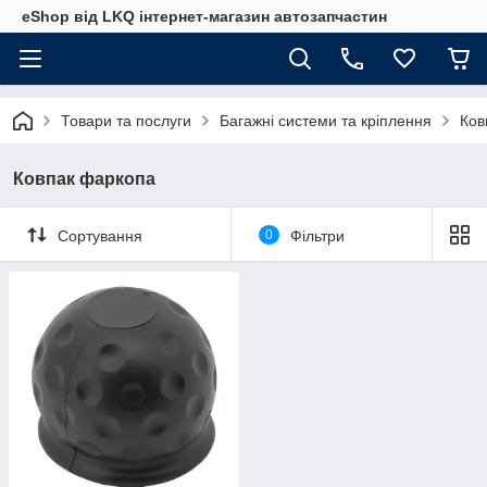
eShop від LKQ інтернет-магазин автозапчастин
Товари та послуги
Багажні системи та кріплення
Ков
Ковпак фаркопа
Сортування
0
Фільтри