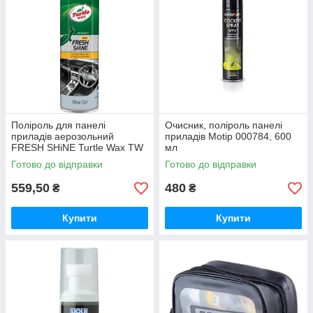
Поліроль для панелі
Очисник, поліроль панелі
приладів аерозольний
приладів Motip 000784, 600
FRESH SHіNE Turtle Wax TW
мл
7793, 500 мл
Готово до відправки
Готово до відправки
559,50
480
₴
₴
Купити
Купити