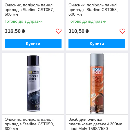
Очисник, поліроль панелі
Очисник, поліроль панелі
приладів Starline CST057,
приладів Starline CST058,
600 мл
600 мл
Готово до відправки
Готово до відправки
316,50
310,50
₴
₴
Купити
Купити
Очисник, поліроль панелі
Засіб для очистки
приладів Starline CST059,
пластикових деталей 300мл
600 мл
Liqui Moly 1598/7580