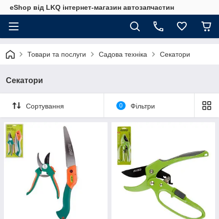
eShop від LKQ інтернет-магазин автозапчастин
Товари та послуги
Садова техніка
Секатори
Секатори
Сортування
0
Фільтри