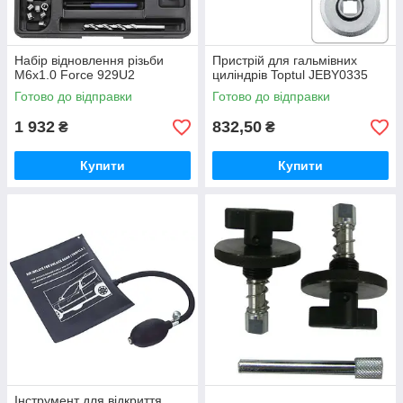
Набір відновлення різьби
Пpиcтpій для гальмівних
М6х1.0 Force 929U2
циліндрів Toptul JEBY0335
Готово до відправки
Готово до відправки
1 932
832,50
₴
₴
Купити
Купити
Інструмент для відкриття