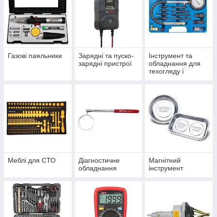
Газові паяльники
Зарядні та пуско-
Інструмент та
зарядні пристрої
обладнання для
техогляду і
контрольне
обладнання
Меблі для СТО
Діагностичне
Магнітний
обладнання
інструмент