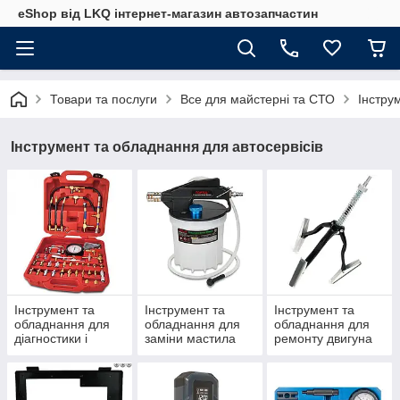
eShop від LKQ інтернет-магазин автозапчастин
Товари та послуги
Все для майстерні та СТО
Інстру
Інструмент та обладнання для автосервісів
Інструмент та
Інструмент та
Інструмент та
обладнання для
обладнання для
обладнання для
діагностики і
заміни мастила
ремонту двигуна
очищення
паливних систем