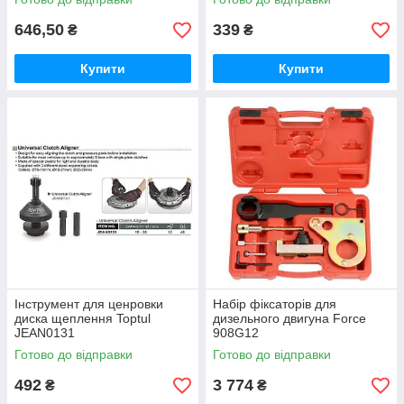
646,50
339
₴
₴
Купити
Купити
Інструмент для ценровки
Набір фіксаторів для
диска щеплення Toptul
дизельного двигуна Force
JEAN0131
908G12
Готово до відправки
Готово до відправки
492
3 774
₴
₴