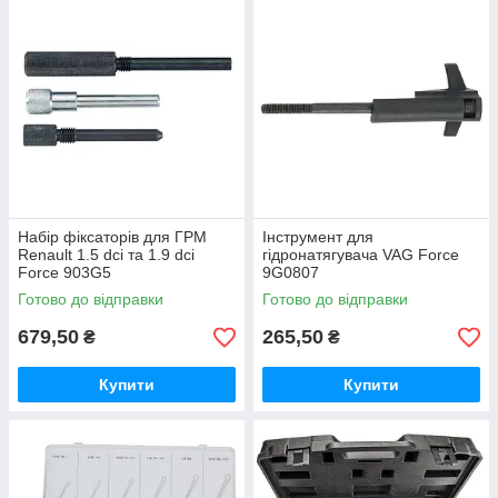
Набір фіксаторів для ГРМ
Інструмент для
Renault 1.5 dcі та 1.9 dcі
гідронатягувача VAG Force
Force 903G5
9G0807
Готово до відправки
Готово до відправки
679,50
265,50
₴
₴
Купити
Купити