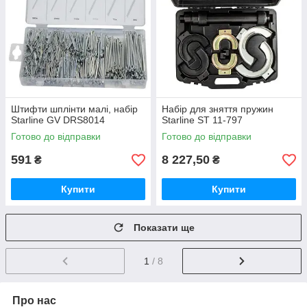
Штифти шплінти малі, набір
Набір для зняття пружин
Starline GV DRS8014
Starline ST 11-797
Готово до відправки
Готово до відправки
591
8 227,50
₴
₴
Купити
Купити
Показати ще
1
/ 8
Про нас