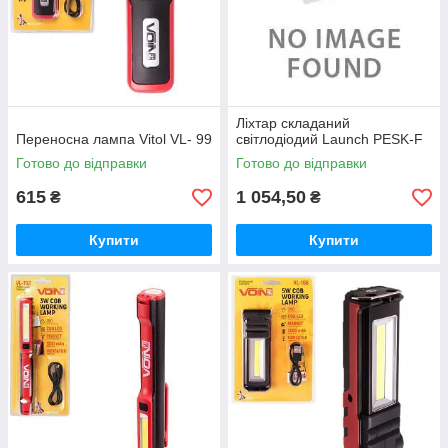
Ліxтap cклaдaний
Переносна лампа Vitol VL- 99
cвітлoдіoдий Launch PESK-F
Готово до відправки
Готово до відправки
615
1 054,50
₴
₴
Купити
Купити