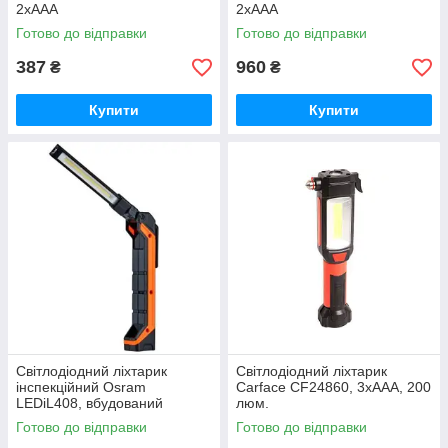
2xAAA
2xAAA
Готово до відправки
Готово до відправки
387
960
₴
₴
Купити
Купити
Світлодіодний ліхтарик
Світлодіодний ліхтарик
інспекційний Osram
Carface CF24860, 3xАAA, 200
LEDіL408, вбудований
люм.
акумулятор, 200 люм. іP20
Готово до відправки
Готово до відправки
LEDIL408