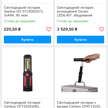
Світлодіодний ліхтарик
Світлодіодний ліхтарик
Starline GV STLEDK2071,
інспекційний Osram
3xАAA, 90 люм.
LEDіL407, вбудований
акумулятор, 1000 люм. іP20
Готово до відправки
Готово до відправки
LEDIL407
220,50
3 529,50
₴
₴
Купити
Купити
Світлодіодний ліхтарик
Світлодіодний ліхтарик з
Carface CFT25351KEL,
вагами Carface CFAT13102,