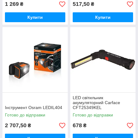
1 269
517,50
₴
₴
Купити
Купити
LED світильник
акумуляторний Carface
Інструмент Osram LEDIL404
CFT25349KEL
Готово до відправки
Готово до відправки
2 707,50
678
₴
₴