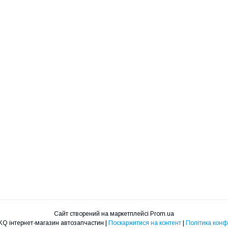
Сайт створений на маркетплейсі
Prom.ua
eShop від LKQ інтернет-магазин автозапчастин |
Поскаржитися на контент
|
Політика конф