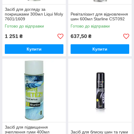
Засіб для догляду за
покришками 300мл Liqui Moly
Ревіталізант для відновлення
7601/1609
шин 600мл Starline CST092
Готово до відправки
Готово до відправки
1 251
637,50
₴
₴
Купити
Купити
Засіб для підвищення
зчеплення гуми 400мл
Засіб для блиску шин та гуми