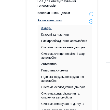
Все для обслуговування
генераторів
Ковпаки, шини, диски
Автозапчастини
Фільтри
Кузовні запчастини
Електрообладнання автомобілів
Система запалювання двигуна
Система очищення вікон і фар
автомобіля
Автосвітло
Гальмівна система
Підвіска та рульове керування
автомобіля
Система охолодження двигуна
Система кондиціювання та
опалення автомобіля
Система змащування двигуна