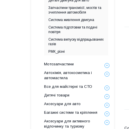
Деталі двигуна для авто
Запчастини трансмісії, мостів та
зчеплення автомобіля
Система живлення двигуна
Система підготовки та подачі
повітря
Система випуску відпрацьованих
газів
РМК_різні
Мотозапчастини
Автохімія, автокосметика і
автомастила
Все для майстерні та СТО
Дитячі товари
Аксесуари для авто
Багажні системи та кріплення
Аксесуари для активного
відпочинку та туризму