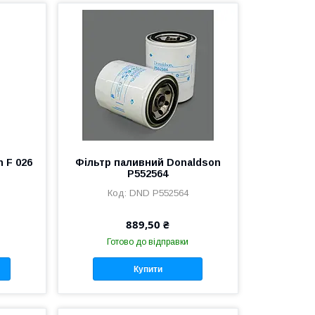
 F 026
Фільтр паливний Donaldson
P552564
DND P552564
889,50 ₴
Готово до відправки
Купити