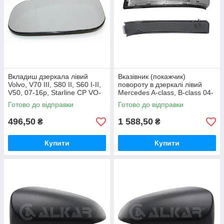
Вкладиш дзеркала лівий
Вказівник (покажчик)
Volvo, V70 III, S80 II, S60 I-II,
повороту в дзеркалі лівий
V50, 07-16р, Starline CP VO-
Mercedes A-class, B-class 04-
C30-06-3580L
12р Alkar 6201699
Готово до відправки
Готово до відправки
496,50
1 588,50
₴
₴
Купити
Купити