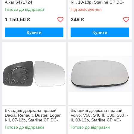
Alkar 6471724
I-II, 10-18р, Starline CP DC-
LOG-04-3580L
Готово до відправки
Під замовлення
1 150,50
249
₴
₴
Купити
Купити
Вкладиш дзеркала правий
Вкладиш дзеркала правий
Dacia, Renault, Duster, Logan
Volvo, V50, S40 II, C30, S60 I-
I-II, 07-13р, Starline CP DC-
II, 03-12р, Starline CP VO-
LOG-04-3580R
C30-06-3580R
Готово до відправки
Готово до відправки