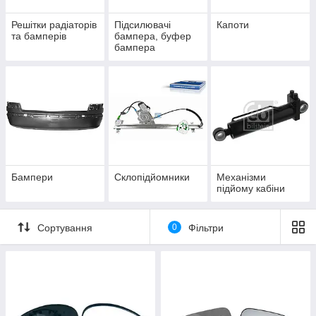
Решітки радіаторів
Підсилювачі
Капоти
та бамперів
бампера, буфер
бампера
Бампери
Склопідйомники
Механізми
підйому кабіни
Сортування
0
Фільтри