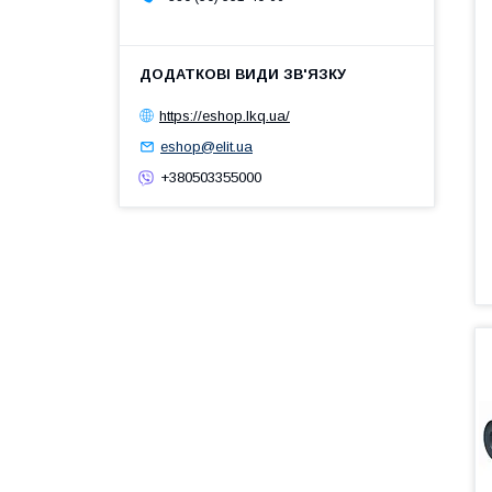
https://eshop.lkq.ua/
eshop@elit.ua
+380503355000