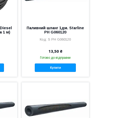
Diesel
Паливний шланг 1дм. Starline
а 1 м)
PH G060120
S PH G060120
13,50 ₴
Готово до відправки
Купити