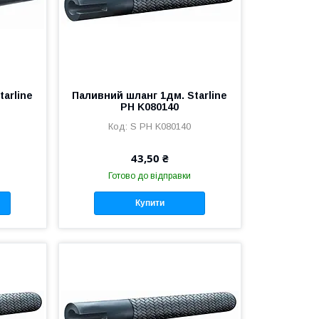
arline
Паливний шланг 1дм. Starline
PH K080140
S PH K080140
43,50 ₴
Готово до відправки
Купити