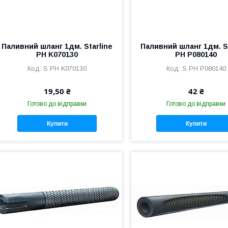
Паливний шланг 1дм. Starline
Паливний шланг 1дм. St
PH K070130
PH P080140
S PH K070130
S PH P080140
19,50 ₴
42 ₴
Готово до відправки
Готово до відправки
Купити
Купити