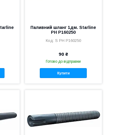
arline
Паливний шланг 1дм. Starline
PH P160250
S PH P160250
90 ₴
Готово до відправки
Купити