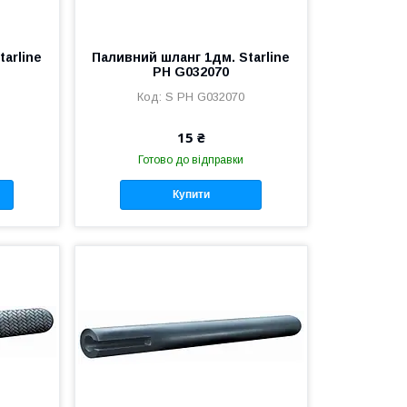
arline
Паливний шланг 1дм. Starline
PH G032070
S PH G032070
15 ₴
Готово до відправки
Купити