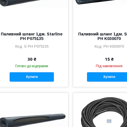
Паливний шланг 1дм. Starline
Паливний шланг 1дм. St
PH P075135
PH K030070
S PH P075135
PH K030070
30 ₴
15 ₴
Готово до відправки
Під замовлення
Купити
Купити