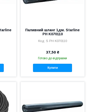
arline
Паливний шланг 1дм. Starline
PH K070110
S PH K070110
37,50 ₴
Готово до відправки
Купити