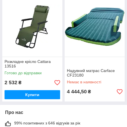
Розкладне крісло Cattara
13516
Надувний матрас Carface
Готово до відправки
CF23180
2 532
Немає в наявності
₴
4 444,50
₴
Купити
Про нас
99% позитивних з 646 відгуків за рік