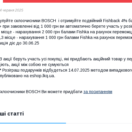
4 червня 2025
упуйте склоочисники BOSCH і отримуйте подвійний Fishback 4% б
 при замовленні від 1 000 грн ви автоматично берете участь​ у розі
 місце - нарахування 2 000 грн балами Fishka на рахунок перемож
,3 місце - нарахування 1 000 грн балами Fishka на рахунок перемо
кція діє до 30.06.25
В акції беруть участь усі покупці, які придбають акційний товар у п
іють, акції між собою не сумуються
* Розіграш подарунків відбудеться 14.07.2025 методом випадковог
публіковано на eshop.lkq.ua.
клоочисники BOSCH Ви можете придбати
за посиланням
нші статті