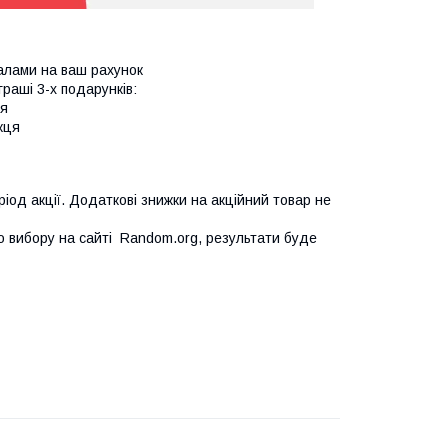
алами на ваш рахунок
граші 3-х подарунків:
ця
жця
еріод акції. Додаткові знижки на акційний товар не
о вибору на сайті Random.org, результати буде