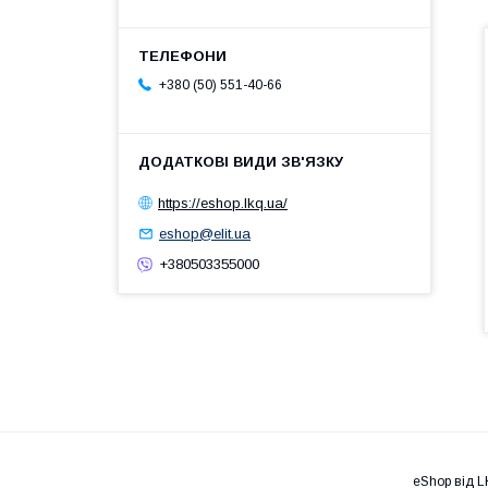
+380 (50) 551-40-66
https://eshop.lkq.ua/
eshop@elit.ua
+380503355000