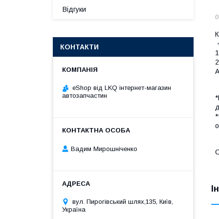
Відгуки
0
К
+
КОНТАКТИ
1
2
А
eShop від LKQ інтернет-магазин
автозапчастин
*
д
*
о
Вадим Мирошніченко
С
І
вул. Пирогівський шлях,135, Київ,
Україна