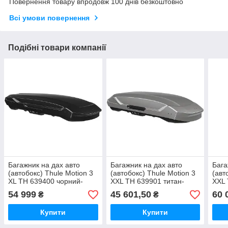
Повернення товару впродовж 100 днів безкоштовно
Всі умови повернення
Подібні товари компанії
Багажник на дах авто
Багажник на дах авто
Бага
(автобокс) Thule Motion 3
(автобокс) Thule Motion 3
(авт
XL TH 639400 чорний-
XXL TH 639901 титан-
XXL 
блискучий 400л 216х89х35
блискучий 600л 232х92х45
блис
54 999
45 601,50
60 
₴
₴
75кг
75кг
75кг
Купити
Купити