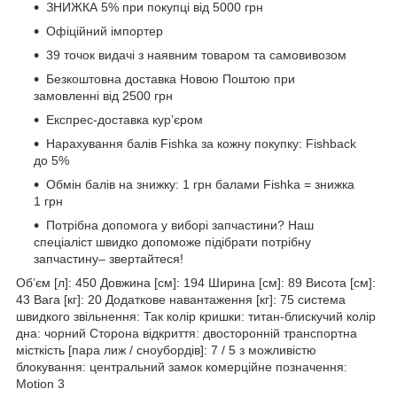
ЗНИЖКА 5% при покупці від 5000 грн
Офіційний імпортер
39 точок видачі з наявним товаром та самовивозом
Безкоштовна доставка Новою Поштою при
замовленні від 2500 грн
Експрес-доставка кур’єром
Нарахування балів Fishka за кожну покупку: Fishback
до 5%
Обмін балів на знижку: 1 грн балами Fishka = знижка
1 грн
Потрібна допомога у виборі запчастини? Наш
спеціаліст швидко допоможе підібрати потрібну
запчастину– звертайтеся!
Об’єм [л]: 450 Довжина [см]: 194 Ширина [см]: 89 Висота [см]:
43 Вага [кг]: 20 Додаткове навантаження [кг]: 75 система
швидкого звільнення: Так колір кришки: титан-блискучий колір
дна: чорний Сторона відкриття: двосторонній транспортна
місткість [пара лиж / сноубордів]: 7 / 5 з можливістю
блокування: центральний замок комерційне позначення:
Motion 3