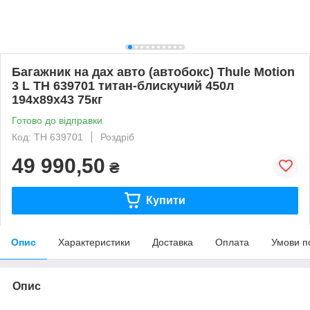
Багажник на дах авто (автобокс) Thule Motion
3 L TH 639701 титан-блискучий 450л
194х89х43 75кг
Готово до відправки
Код: TH 639701
Роздріб
49 990,50
₴
Купити
Опис
Характеристики
Доставка
Оплата
Умови п
Опис