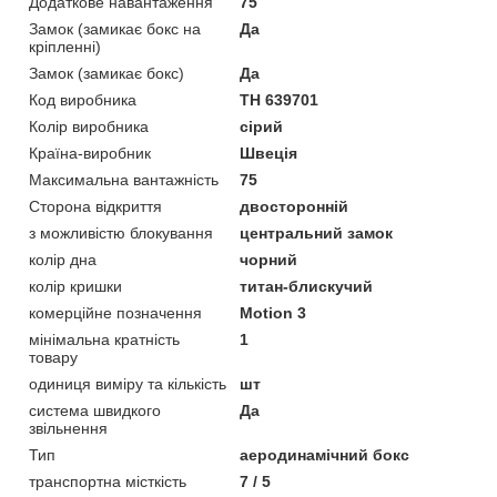
Додаткове навантаження
75
Замок (замикає бокс на
Да
кріпленні)
Замок (замикає бокс)
Да
Код виробника
TH 639701
Колір виробника
сірий
Країна-виробник
Швеція
Максимальна вантажність
75
Сторона відкриття
двосторонній
з можливістю блокування
центральний замок
колір дна
чорний
колір кришки
титан-блискучий
комерційне позначення
Motion 3
мінімальна кратність
1
товару
одиниця виміру та кількість
шт
система швидкого
Да
звільнення
Тип
аеродинамічний бокс
транспортна місткість
7 / 5