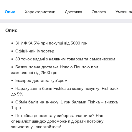
Опис
Характеристики
Доставка
Оплата
Умови п
Опис
ЗНИЖКА 5% при покупці від 5000 грн
Офіційний імпортер
39 точок видачі з наявним товаром та самовивозом
Безкоштовна доставка Новою Поштою при
замовленні від 2500 грн
Експрес-доставка кур’єром
Нарахування балів Fishka за кожну покупку: Fishback
до 5%
Обмін балів на знижку: 1 грн балами Fishka = знижка
1 грн
Потрібна допомога у виборі запчастини? Наш
спеціаліст швидко допоможе підібрати потрібну
запчастину– звертайтеся!