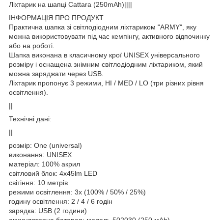
Ліхтарик на шапці Cattara (250mAh)||||
ІНФОРМАЦІЯ ПРО ПРОДУКТ
Практична шапка зі світлодіодним ліхтариком "ARMY", яку
можна використовувати під час кемпінгу, активного відпочинку
або на роботі.
Шапка виконана в класичному крої UNISEX універсального
розміру і оснащена знімним світлодіодним ліхтариком, який
можна заряджати через USB.
Ліхтарик пропонує 3 режими, HI / MED / LO (три різних рівня
освітлення).
||
Технічні дані:
||
розмір: One (universal)
виконання: UNISEX
матеріал: 100% акрил
світловий блок: 4x45lm LED
світіння: 10 метрів
режими освітлення: 3x (100% / 50% / 25%)
годину освітлення: 2 / 4 / 6 годін
зарядка: USB (2 години)
акумуляторна батарея: модель 502030 (250 мАһ)