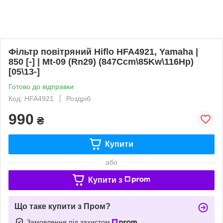
Фільтр повітряний Hiflo HFA4921, Yamaha |
850 [-] | Mt-09 (Rn29) (847Ccm\85Kw\116Hp)
[05\13-]
Готово до відправки
Код: HFA4921
Роздріб
990
₴
Купити
або
Купити з
Що таке купити з Пром?
Замовлення під захистом