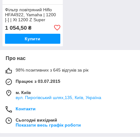
Фільтр повітряний Hiflo
HFA4922, Yamaha | 1200
[-] | Xt 1200 Z Super
Tenere
1 054,50
₴
(1199Ccm\82Kw\112Hp)
[01\14-]
Купити
Про нас
98% позитивних з 645 відгуків за рік
Працює з 03.07.2015
м. Київ
вул. Пирогівський шлях,135, Київ, Україна
Контакти
Сьогодні вихідний
Показати весь графік роботи