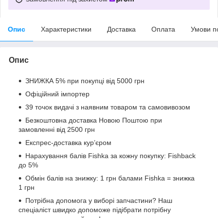
Опис
Характеристики
Доставка
Оплата
Умови п
Опис
ЗНИЖКА 5% при покупці від 5000 грн
Офіційний імпортер
39 точок видачі з наявним товаром та самовивозом
Безкоштовна доставка Новою Поштою при
замовленні від 2500 грн
Експрес-доставка кур’єром
Нарахування балів Fishka за кожну покупку: Fishback
до 5%
Обмін балів на знижку: 1 грн балами Fishka = знижка
1 грн
Потрібна допомога у виборі запчастини? Наш
спеціаліст швидко допоможе підібрати потрібну