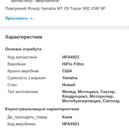
запчастину– звертайтеся!
Повітряний Фільтр Yamaha MT 09 Tracer 900 XSR SP
Приховати
Характеристики
Основні атрибути
Код запчастини
HFA4921
Виробник
HiFlo Filtro
Країна виробник
США
Сумісність з маркою
Yamaha
Стан
Новий
Тип мототехніки
Мопед, Мотоцикл, Скутер,
Квадроцикл, Моторолер,
Мотобуксировщик, Снігохід
Користувальницькі характеристики
Де_приходить_товар
Киев
Код виробника
HFA4921