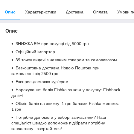
Опис
Характеристики
Доставка
Оплата
Умови п
Опис
ЗНИЖКА 5% при покупці від 5000 грн
Офіційний імпортер
39 точок видачі з наявним товаром та самовивозом
Безкоштовна доставка Новою Поштою при
замовленні від 2500 грн
Експрес-доставка кур’єром
Нарахування балів Fishka за кожну покупку: Fishback
до 5%
Обмін балів на знижку: 1 грн балами Fishka = знижка
1 грн
Потрібна допомога у виборі запчастини? Наш
спеціаліст швидко допоможе підібрати потрібну
запчастину– звертайтеся!