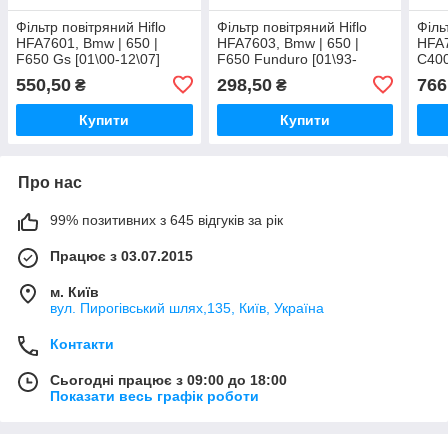
Фільтр повітряний Hiflo
Фільтр повітряний Hiflo
Філь
HFA7601, Bmw | 650 |
HFA7603, Bmw | 650 |
HFA7
F650 Gs [01\00-12\07]
F650 Funduro [01\93-
C400
12\00]
550,50
298,50
766
₴
₴
Купити
Купити
Про нас
99% позитивних з 645 відгуків за рік
Працює з 03.07.2015
м. Київ
вул. Пирогівський шлях,135, Київ, Україна
Контакти
Сьогодні працює з 09:00 до 18:00
Показати весь графік роботи