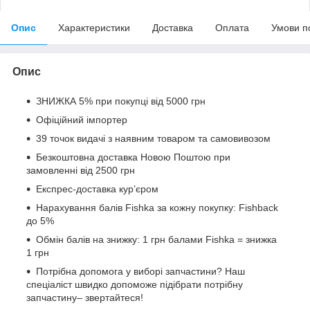
Опис
Характеристики
Доставка
Оплата
Умови п
Опис
ЗНИЖКА 5% при покупці від 5000 грн
Офіційний імпортер
39 точок видачі з наявним товаром та самовивозом
Безкоштовна доставка Новою Поштою при
замовленні від 2500 грн
Експрес-доставка кур’єром
Нарахування балів Fishka за кожну покупку: Fishback
до 5%
Обмін балів на знижку: 1 грн балами Fishka = знижка
1 грн
Потрібна допомога у виборі запчастини? Наш
спеціаліст швидко допоможе підібрати потрібну
запчастину– звертайтеся!