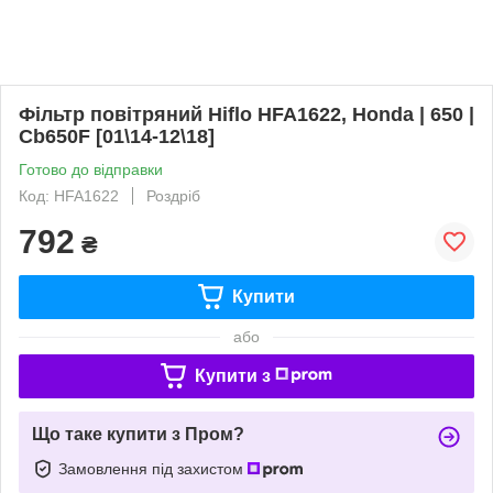
Фільтр повітряний Hiflo HFA1622, Honda | 650 |
Cb650F [01\14-12\18]
Готово до відправки
Код: HFA1622
Роздріб
792
₴
Купити
або
Купити з
Що таке купити з Пром?
Замовлення під захистом