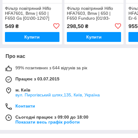
Фільтр повітряний Hiflo
Фільтр повітряний Hiflo
Філь
HFA7601, Bmw | 650 |
HFA7603, Bmw | 650 |
HFA2
F650 Gs [01\00-12\07]
F650 Funduro [01\93-
Er-6
12\00]
549
298,50
955
₴
₴
Купити
Купити
Про нас
99% позитивних з 644 відгуків за рік
Працює з 03.07.2015
м. Київ
вул. Пирогівський шлях,135, Київ, Україна
Контакти
Сьогодні працює з 09:00 до 18:00
Показати весь графік роботи