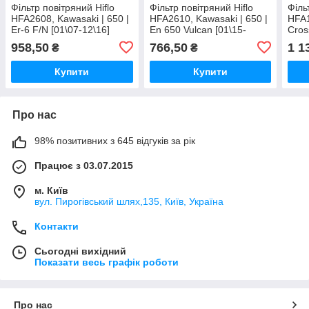
Фільтр повітряний Hiflo
Фільтр повітряний Hiflo
Філь
HFA2608, Kawasaki | 650 |
HFA2610, Kawasaki | 650 |
HFA1
Er-6 F/N [01\07-12\16]
En 650 Vulcan [01\15-
Cros
12\18]
958,50
766,50
1 1
₴
₴
Купити
Купити
Про нас
98% позитивних з 645 відгуків за рік
Працює з 03.07.2015
м. Київ
вул. Пирогівський шлях,135, Київ, Україна
Контакти
Сьогодні вихідний
Показати весь графік роботи
Про нас