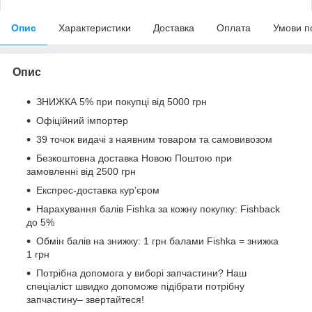
Опис
Характеристики
Доставка
Оплата
Умови п
Опис
ЗНИЖКА 5% при покупці від 5000 грн
Офіційний імпортер
39 точок видачі з наявним товаром та самовивозом
Безкоштовна доставка Новою Поштою при
замовленні від 2500 грн
Експрес-доставка кур’єром
Нарахування балів Fishka за кожну покупку: Fishback
до 5%
Обмін балів на знижку: 1 грн балами Fishka = знижка
1 грн
Потрібна допомога у виборі запчастини? Наш
спеціаліст швидко допоможе підібрати потрібну
запчастину– звертайтеся!