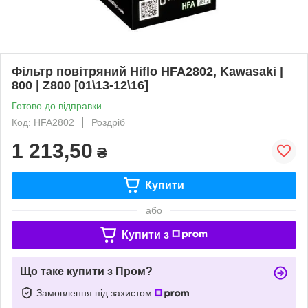
Фільтр повітряний Hiflo HFA2802, Kawasaki |
800 | Z800 [01\13-12\16]
Готово до відправки
Код: HFA2802
Роздріб
1 213,50
₴
Купити
або
Купити з
Що таке купити з Пром?
Замовлення під захистом