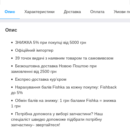
Опис
Характеристики
Доставка
Оплата
Умови п
Опис
ЗНИЖКА 5% при покупці від 5000 грн
Офіційний імпортер
39 точок видачі з наявним товаром та самовивозом
Безкоштовна доставка Новою Поштою при
замовленні від 2500 грн
Експрес-доставка кур’єром
Нарахування балів Fishka за кожну покупку: Fishback
до 5%
Обмін балів на знижку: 1 грн балами Fishka = знижка
1 грн
Потрібна допомога у виборі запчастини? Наш
спеціаліст швидко допоможе підібрати потрібну
запчастину– звертайтеся!