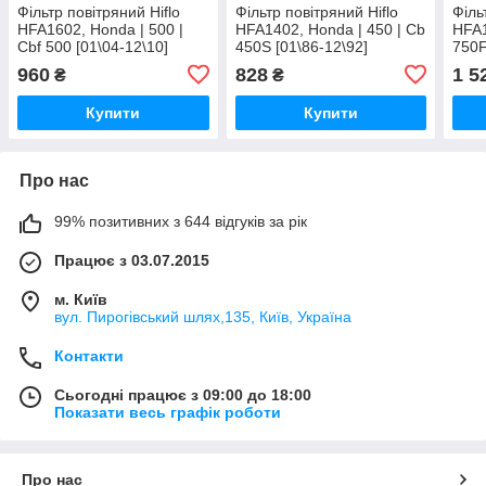
Фільтр повітряний Hiflo
Фільтр повітряний Hiflo
Філь
HFA1602, Honda | 500 |
HFA1402, Honda | 450 | Cb
HFA1
Cbf 500 [01\04-12\10]
450S [01\86-12\92]
750F
960
828
1 5
₴
₴
Купити
Купити
Про нас
99% позитивних з 644 відгуків за рік
Працює з 03.07.2015
м. Київ
вул. Пирогівський шлях,135, Київ, Україна
Контакти
Сьогодні працює з 09:00 до 18:00
Показати весь графік роботи
Про нас