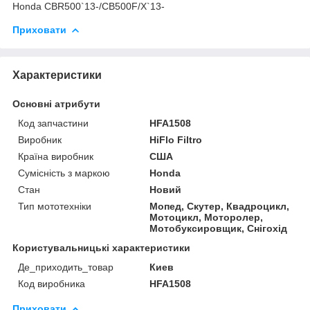
Honda CBR500`13-/CB500F/X`13-
Приховати
Характеристики
Основні атрибути
Код запчастини
HFA1508
Виробник
HiFlo Filtro
Країна виробник
США
Сумісність з маркою
Honda
Стан
Новий
Тип мототехніки
Мопед, Скутер, Квадроцикл,
Мотоцикл, Моторолер,
Мотобуксировщик, Снігохід
Користувальницькі характеристики
Де_приходить_товар
Киев
Код виробника
HFA1508
Приховати