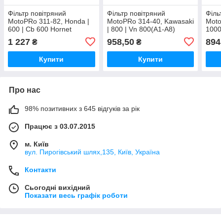
Фільтр повітряний
Фільтр повітряний
Філь
MotoPRo 311-82, Honda |
MotoPRo 314-40, Kawasaki
Moto
600 | Cb 600 Hornet
| 800 | Vn 800(A1-A8)
1000
[01\98-12\14] 2005
[01\95-12\02]
12\1
1 227
958,50
894
₴
₴
Купити
Купити
Про нас
98% позитивних з 645 відгуків за рік
Працює з 03.07.2015
м. Київ
вул. Пирогівський шлях,135, Київ, Україна
Контакти
Сьогодні вихідний
Показати весь графік роботи