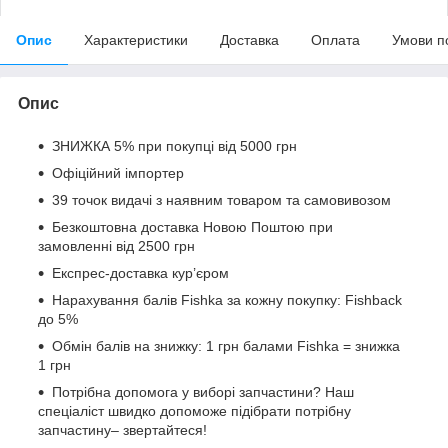
Опис
Характеристики
Доставка
Оплата
Умови п
Опис
ЗНИЖКА 5% при покупці від 5000 грн
Офіційний імпортер
39 точок видачі з наявним товаром та самовивозом
Безкоштовна доставка Новою Поштою при
замовленні від 2500 грн
Експрес-доставка кур’єром
Нарахування балів Fishka за кожну покупку: Fishback
до 5%
Обмін балів на знижку: 1 грн балами Fishka = знижка
1 грн
Потрібна допомога у виборі запчастини? Наш
спеціаліст швидко допоможе підібрати потрібну
запчастину– звертайтеся!