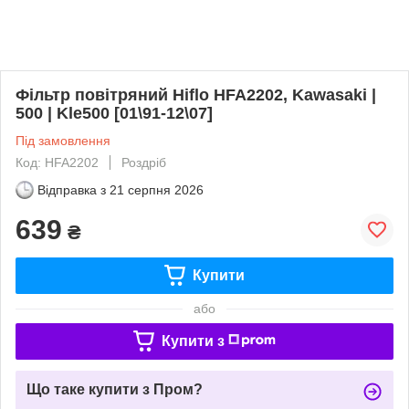
Фільтр повітряний Hiflo HFA2202, Kawasaki |
500 | Kle500 [01\91-12\07]
Під замовлення
Код: HFA2202
Роздріб
Відправка з
21 серпня 2026
639
₴
Купити
або
Купити з
Що таке купити з Пром?