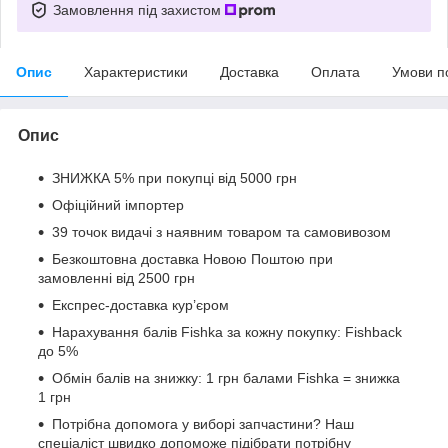
Замовлення під захистом
Опис
Характеристики
Доставка
Оплата
Умови п
Опис
ЗНИЖКА 5% при покупці від 5000 грн
Офіційний імпортер
39 точок видачі з наявним товаром та самовивозом
Безкоштовна доставка Новою Поштою при
замовленні від 2500 грн
Експрес-доставка кур’єром
Нарахування балів Fishka за кожну покупку: Fishback
до 5%
Обмін балів на знижку: 1 грн балами Fishka = знижка
1 грн
Потрібна допомога у виборі запчастини? Наш
спеціаліст швидко допоможе підібрати потрібну