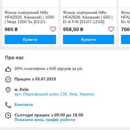
Фільтр повітряний Hiflo
Фільтр повітряний Hiflo
Філь
HFA2920, Kawasaki | 1000
HFA2608, Kawasaki | 650 |
HFA2
| Ninja 1000 Sx [01\21-
Er-6 F/N [01\07-12\16]
En 6
12\24]
12\1
960
958,50
766
₴
₴
Купити
Купити
Про нас
99% позитивних з 645 відгуків за рік
Працює з 03.07.2015
м. Київ
вул. Пирогівський шлях,135, Київ, Україна
Контакти
Сьогодні працює з 09:00 до 18:00
Показати весь графік роботи