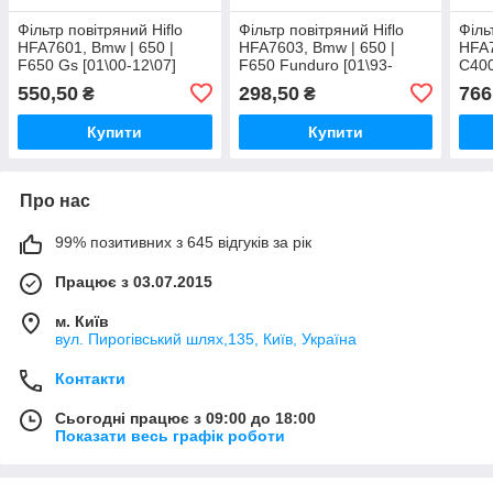
Фільтр повітряний Hiflo
Фільтр повітряний Hiflo
Філь
HFA7601, Bmw | 650 |
HFA7603, Bmw | 650 |
HFA7
F650 Gs [01\00-12\07]
F650 Funduro [01\93-
C400
12\00]
550,50
298,50
766
₴
₴
Купити
Купити
Про нас
99% позитивних з 645 відгуків за рік
Працює з 03.07.2015
м. Київ
вул. Пирогівський шлях,135, Київ, Україна
Контакти
Сьогодні працює з 09:00 до 18:00
Показати весь графік роботи