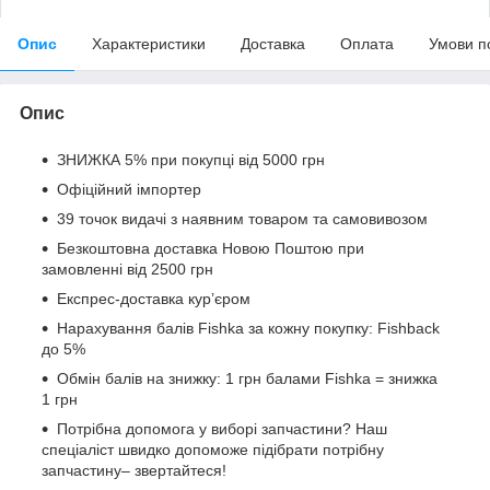
Опис
Характеристики
Доставка
Оплата
Умови п
Опис
ЗНИЖКА 5% при покупці від 5000 грн
Офіційний імпортер
39 точок видачі з наявним товаром та самовивозом
Безкоштовна доставка Новою Поштою при
замовленні від 2500 грн
Експрес-доставка кур’єром
Нарахування балів Fishka за кожну покупку: Fishback
до 5%
Обмін балів на знижку: 1 грн балами Fishka = знижка
1 грн
Потрібна допомога у виборі запчастини? Наш
спеціаліст швидко допоможе підібрати потрібну
запчастину– звертайтеся!