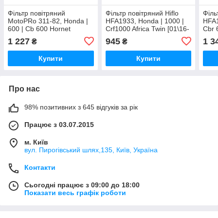
Фільтр повітряний
Фільтр повітряний Hiflo
Філь
MotoPRo 311-82, Honda |
HFA1933, Honda | 1000 |
HFA1
600 | Cb 600 Hornet
Crf1000 Africa Twin [01\16-
Cbr 
[01\98-12\14] 2005
12\19]
1 227
945
1 3
₴
₴
Купити
Купити
Про нас
98% позитивних з 645 відгуків за рік
Працює з 03.07.2015
м. Київ
вул. Пирогівський шлях,135, Київ, Україна
Контакти
Сьогодні працює з 09:00 до 18:00
Показати весь графік роботи