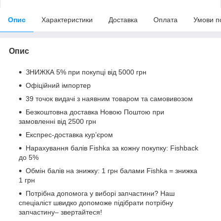
Опис
Характеристики
Доставка
Оплата
Умови п
Опис
ЗНИЖКА 5% при покупці від 5000 грн
Офіційний імпортер
39 точок видачі з наявним товаром та самовивозом
Безкоштовна доставка Новою Поштою при
замовленні від 2500 грн
Експрес-доставка кур’єром
Нарахування балів Fishka за кожну покупку: Fishback
до 5%
Обмін балів на знижку: 1 грн балами Fishka = знижка
1 грн
Потрібна допомога у виборі запчастини? Наш
спеціаліст швидко допоможе підібрати потрібну
запчастину– звертайтеся!