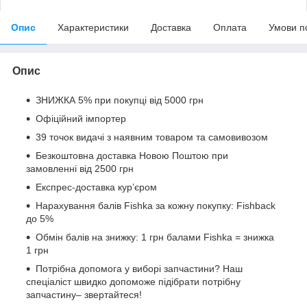
Опис
Характеристики
Доставка
Оплата
Умови п
Опис
ЗНИЖКА 5% при покупці від 5000 грн
Офіційний імпортер
39 точок видачі з наявним товаром та самовивозом
Безкоштовна доставка Новою Поштою при
замовленні від 2500 грн
Експрес-доставка кур’єром
Нарахування балів Fishka за кожну покупку: Fishback
до 5%
Обмін балів на знижку: 1 грн балами Fishka = знижка
1 грн
Потрібна допомога у виборі запчастини? Наш
спеціаліст швидко допоможе підібрати потрібну
запчастину– звертайтеся!