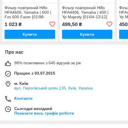
Фільтр повітряний Hiflo
Фільтр повітряний Hiflo
Філь
HFA4606, Yamaha | 600 |
HFA4406, Yamaha | 400 |
HFA4
Fzs 600 Fazer [01\98-
Yp Majesty [01\04-12\12]
Yp M
12\03]
1 023
499,50
450
₴
₴
Купити
Купити
Про нас
98% позитивних з 645 відгуків за рік
Працює з 03.07.2015
м. Київ
вул. Пирогівський шлях,135, Київ, Україна
Контакти
Сьогодні вихідний
Показати весь графік роботи