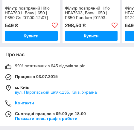
Фільтр повітряний Hiflo
Фільтр повітряний Hiflo
Філь
HFA7601, Bmw | 650 |
HFA7603, Bmw | 650 |
HFA7
F650 Gs [01\00-12\07]
F650 Funduro [01\93-
R120
12\00]
549
298,50
649
₴
₴
Купити
Купити
Про нас
99% позитивних з 645 відгуків за рік
Працює з 03.07.2015
м. Київ
вул. Пирогівський шлях,135, Київ, Україна
Контакти
Сьогодні працює з 09:00 до 18:00
Показати весь графік роботи