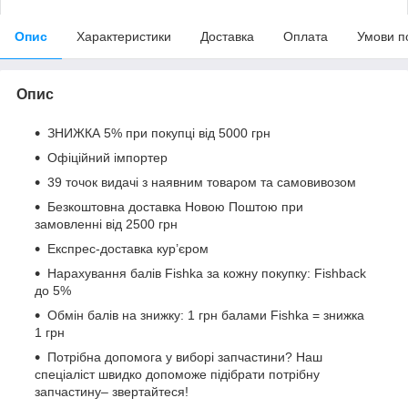
Опис
Характеристики
Доставка
Оплата
Умови п
Опис
ЗНИЖКА 5% при покупці від 5000 грн
Офіційний імпортер
39 точок видачі з наявним товаром та самовивозом
Безкоштовна доставка Новою Поштою при
замовленні від 2500 грн
Експрес-доставка кур’єром
Нарахування балів Fishka за кожну покупку: Fishback
до 5%
Обмін балів на знижку: 1 грн балами Fishka = знижка
1 грн
Потрібна допомога у виборі запчастини? Наш
спеціаліст швидко допоможе підібрати потрібну
запчастину– звертайтеся!