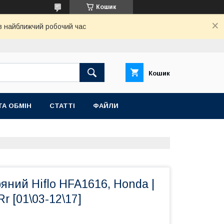
Кошик
 в найближчий робочий час
Кошик
ТА ОБМІН
СТАТТІ
ФАЙЛИ
ряний Hiflo HFA1616, Honda |
Rr [01\03-12\17]