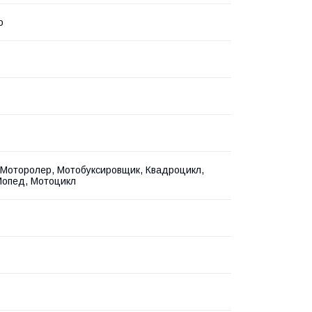
o
, Моторолер, Мотобуксировщик, Квадроцикл,
Мопед, Мотоцикл