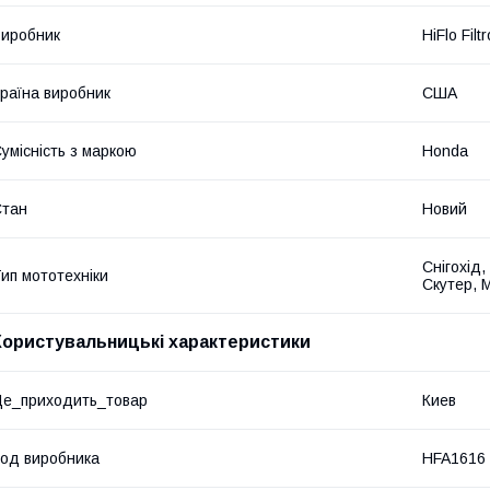
иробник
HiFlo Filtr
раїна виробник
США
умісність з маркою
Honda
Стан
Новий
Снігохід
ип мототехніки
Скутер, 
Користувальницькі характеристики
е_приходить_товар
Киев
од виробника
HFA1616