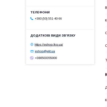
В
+380 (50) 551-40-66
К
С
https://eshop.lkq.ua/
eshop@elit.ua
+380503355000
Т
Д
К