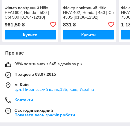
Фільтр повітряний Hiflo
Фільтр повітряний Hiflo
Філь
HFA1602, Honda | 500 |
HFA1402, Honda | 450 | Cb
HFA1
Cbf 500 [01\04-12\10]
450S [01\86-12\92]
750C
[01\
961,50
831
1 1
₴
₴
Купити
Купити
Про нас
98% позитивних з 645 відгуків за рік
Працює з 03.07.2015
м. Київ
вул. Пирогівський шлях,135, Київ, Україна
Контакти
Сьогодні вихідний
Показати весь графік роботи