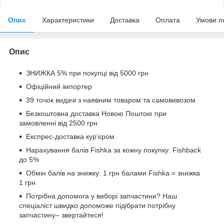
Опис
Характеристики
Доставка
Оплата
Умови п
Опис
ЗНИЖКА 5% при покупці від 5000 грн
Офіційний імпортер
39 точок видачі з наявним товаром та самовивозом
Безкоштовна доставка Новою Поштою при
замовленні від 2500 грн
Експрес-доставка кур’єром
Нарахування балів Fishka за кожну покупку: Fishback
до 5%
Обмін балів на знижку: 1 грн балами Fishka = знижка
1 грн
Потрібна допомога у виборі запчастини? Наш
спеціаліст швидко допоможе підібрати потрібну
запчастину– звертайтеся!