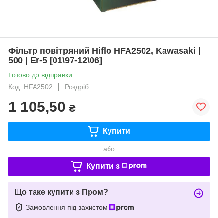
Фільтр повітряний Hiflo HFA2502, Kawasaki |
500 | Er-5 [01\97-12\06]
Готово до відправки
Код: HFA2502
Роздріб
1 105,50
₴
Купити
або
Купити з
Що таке купити з Пром?
Замовлення під захистом