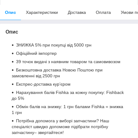
Опис
Характеристики
Доставка
Оплата
Умови п
Опис
ЗНИЖКА 5% при покупці від 5000 грн
Офіційний імпортер
39 точок видачі з наявним товаром та самовивозом
Безкоштовна доставка Новою Поштою при
замовленні від 2500 грн
Експрес-доставка кур’єром
Нарахування балів Fishka за кожну покупку: Fishback
до 5%
Обмін балів на знижку: 1 грн балами Fishka = знижка
1 грн
Потрібна допомога у виборі запчастини? Наш
спеціаліст швидко допоможе підібрати потрібну
запчастину– звертайтеся!