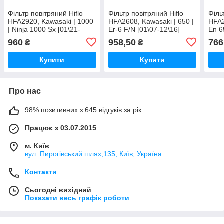
Фільтр повітряний Hiflo
Фільтр повітряний Hiflo
Філь
HFA2920, Kawasaki | 1000
HFA2608, Kawasaki | 650 |
HFA2
| Ninja 1000 Sx [01\21-
Er-6 F/N [01\07-12\16]
En 6
12\24]
12\1
960
958,50
766
₴
₴
Купити
Купити
Про нас
98% позитивних з 645 відгуків за рік
Працює з 03.07.2015
м. Київ
вул. Пирогівський шлях,135, Київ, Україна
Контакти
Сьогодні вихідний
Показати весь графік роботи