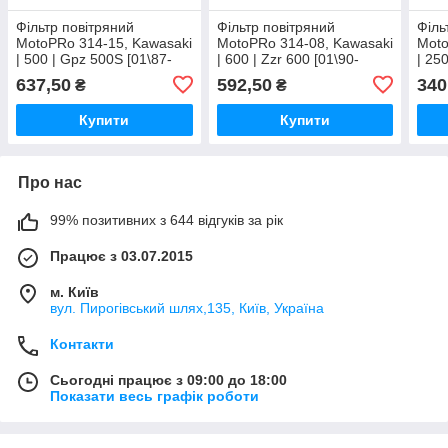
Фільтр повітряний
Фільтр повітряний
Філь
MotoPRo 314-15, Kawasaki
MotoPRo 314-08, Kawasaki
Moto
| 500 | Gpz 500S [01\87-
| 600 | Zzr 600 [01\90-
| 25
12\06]
12\06]
12\1
637,50
592,50
340
₴
₴
Купити
Купити
Про нас
99% позитивних з 644 відгуків за рік
Працює з 03.07.2015
м. Київ
вул. Пирогівський шлях,135, Київ, Україна
Контакти
Сьогодні працює з 09:00 до 18:00
Показати весь графік роботи