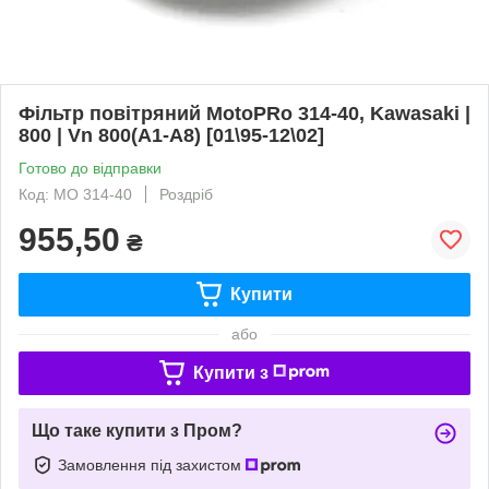
Фільтр повітряний MotoPRo 314-40, Kawasaki |
800 | Vn 800(A1-A8) [01\95-12\02]
Готово до відправки
Код: MO 314-40
Роздріб
955,50
₴
Купити
або
Купити з
Що таке купити з Пром?
Замовлення під захистом