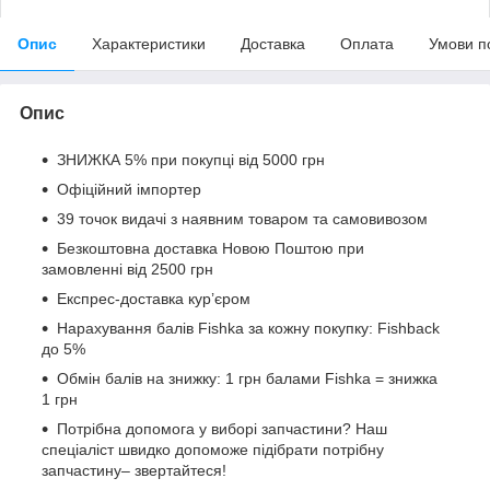
Опис
Характеристики
Доставка
Оплата
Умови п
Опис
ЗНИЖКА 5% при покупці від 5000 грн
Офіційний імпортер
39 точок видачі з наявним товаром та самовивозом
Безкоштовна доставка Новою Поштою при
замовленні від 2500 грн
Експрес-доставка кур’єром
Нарахування балів Fishka за кожну покупку: Fishback
до 5%
Обмін балів на знижку: 1 грн балами Fishka = знижка
1 грн
Потрібна допомога у виборі запчастини? Наш
спеціаліст швидко допоможе підібрати потрібну
запчастину– звертайтеся!