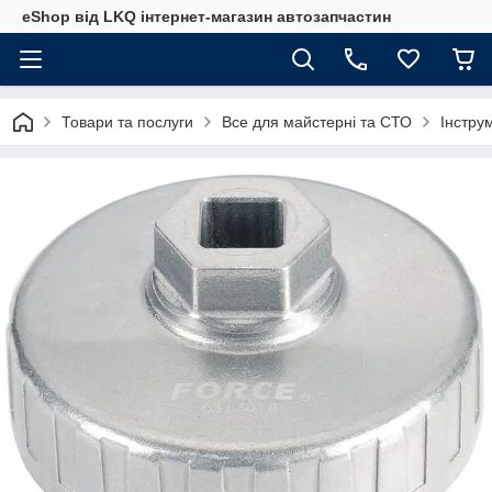
eShop від LKQ інтернет-магазин автозапчастин
Товари та послуги
Все для майстерні та СТО
Інстру