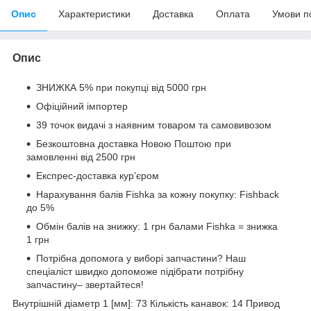
Опис
Характеристики
Доставка
Оплата
Умови п
Опис
ЗНИЖКА 5% при покупці від 5000 грн
Офіційний імпортер
39 точок видачі з наявним товаром та самовивозом
Безкоштовна доставка Новою Поштою при
замовленні від 2500 грн
Експрес-доставка кур’єром
Нарахування балів Fishka за кожну покупку: Fishback
до 5%
Обмін балів на знижку: 1 грн балами Fishka = знижка
1 грн
Потрібна допомога у виборі запчастини? Наш
спеціаліст швидко допоможе підібрати потрібну
запчастину– звертайтеся!
Внутрішній діаметр 1 [мм]: 73 Кількість канавок: 14 Привод