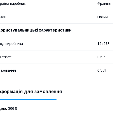
раїна виробник
Франція
Стан
Новий
Користувальницькі характеристики
од виробника
194973
істкість
0.5 л
аковання
0,5 Л
нформація для замовлення
іна:
306 ₴