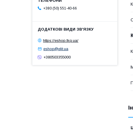
К
+380 (50) 551-40-66
https://eshop.lkq.ua/
eshop@elit.ua
К
+380503355000
М
П
І
Ц