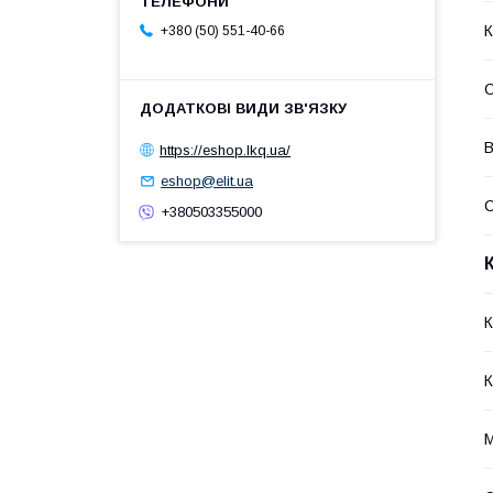
К
+380 (50) 551-40-66
В
https://eshop.lkq.ua/
eshop@elit.ua
С
+380503355000
К
К
М