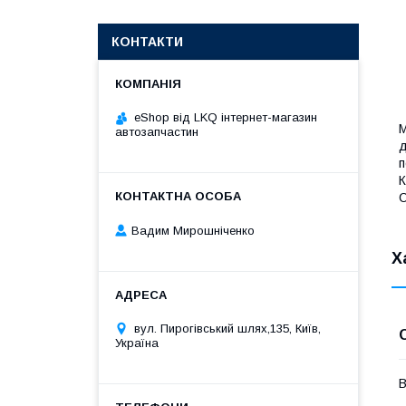
КОНТАКТИ
eShop від LKQ інтернет-магазин
М
автозапчастин
д
п
К
С
Вадим Мирошніченко
Х
вул. Пирогівський шлях,135, Київ,
Україна
В