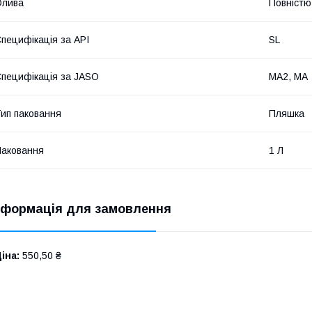
Олива
Повністю
пецифікація за API
SL
пецифікація за JASO
MA2, MA
ип паковання
Пляшка
аковання
1 Л
нформація для замовлення
іна:
550,50 ₴