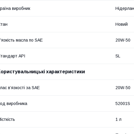
раїна виробник
Нідерла
Стан
Новий
'язкість масла по SAE
20W-50
тандарт API
SL
Користувальницькі характеристики
лас в’язкості за SAE
20W-50
од виробника
52001S
істкість
1 л