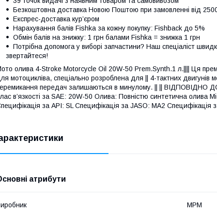
39 точок видачі з наявним товаром та самовивозом
Безкоштовна доставка Новою Поштою при замовленні від 250
Експрес-доставка кур’єром
Нарахування балів Fishka за кожну покупку: Fishback до 5%
Обмін балів на знижку: 1 грн балами Fishka = знижка 1 грн
Потрібна допомога у виборі запчастини? Наш спеціаліст швидк
звертайтеся!
ото олива 4-Stroke Motorcycle Oil 20W-50 Prem.Synth.1 л.|||| Ця п
ля мотоцикліва, спеціально розроблена для || 4-тактних двигунів м
еремикання передач залишаються в минулому. || || ВІДПОВІДНО 
лас в’язкості за SAE: 20W-50 Олива: Повністю синтетична олива Міс
пецифікація за API: SL Специфікація за JASO: MA2 Специфікація 
арактеристики
Основні атрибути
иробник
MPM