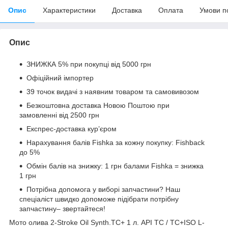
Опис
Характеристики
Доставка
Оплата
Умови п
Опис
ЗНИЖКА 5% при покупці від 5000 грн
Офіційний імпортер
39 точок видачі з наявним товаром та самовивозом
Безкоштовна доставка Новою Поштою при
замовленні від 2500 грн
Експрес-доставка кур’єром
Нарахування балів Fishka за кожну покупку: Fishback
до 5%
Обмін балів на знижку: 1 грн балами Fishka = знижка
1 грн
Потрібна допомога у виборі запчастини? Наш
спеціаліст швидко допоможе підібрати потрібну
запчастину– звертайтеся!
Мото олива 2-Stroke Oil Synth.TC+ 1 л. API TC / TC+ISO L-