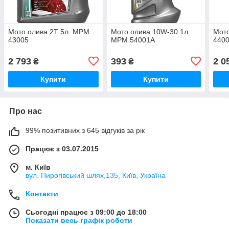
Мото олива 2T 5л. MPM
Мото олива 10W-30 1л.
Мото
43005
MPM 54001A
440
2 793
393
2 0
₴
₴
Купити
Купити
Про нас
99% позитивних з 645 відгуків за рік
Працює з 03.07.2015
м. Київ
вул. Пирогівський шлях,135, Київ, Україна
Контакти
Сьогодні працює з 09:00 до 18:00
Показати весь графік роботи