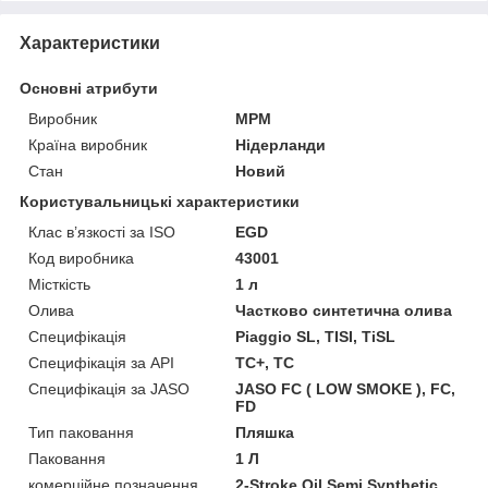
Характеристики
Основні атрибути
Виробник
MPM
Країна виробник
Нідерланди
Стан
Новий
Користувальницькі характеристики
Клас в’язкості за ISO
EGD
Код виробника
43001
Місткість
1 л
Олива
Частково синтетична олива
Специфікація
Piaggio SL, TISI, TiSL
Специфікація за API
TC+, TC
Специфікація за JASO
JASO FC ( LOW SMOKE ), FC,
FD
Тип паковання
Пляшка
Паковання
1 Л
комерційне позначення
2-Stroke Oil Semi Synthetic