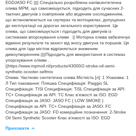
EGDJASO FC |||| Спеціально розроблена напівсинтетична
олива MPM, що самозмішується, підходить для сучасних 2-
тактних двигунів з повітряним або водяним охолодженням,
що встановлюються на скутерах та мотоциклах, допущених
до експлуатації на дорогах загального користування. Це
олива, що самозмішується і підходить для двигунів із
системами впорскування оливи . || Моторна олива забезпечує
відмінні результати та захист від зносу двигуна та поршнів. Ця
олива для їзди містом відрізняється зниженим
димоутворенням.||||Підходить для використання в системах
упорскування оліиви .
||https://www.mpmoil.nl/products/43000/2-stroke-oil-semi-
synthetic-scooter-selfmix
Олива: Частково синтетична олива Місткість [л]: 1 Упаковка: 1
Л Тип паковання: Пляшка Специфікація: Piaggio SL
Специфікація: TISI Специфікація: TiSL Специфікація за API:
TC+ Специфікація за API: TC Клас в’язкості за ISO: EGD
Специфікація за JASO: JASO FC ( LOW SMOKE )
Специфікація за API: TC+ Специфікація за JASO: FC
Специфікація за JASO: FD комерційне позначення: 2-Stroke
Oil Semi Synthetic Scooter Клас в’язкості за ISO: EGD
Приховати