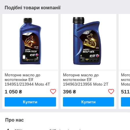
Подібні товари компанії
Моторне масло до
Моторне масло до
Мото
мототехніки Elf
мототехніки Elf
мото
194951/213944 Moto 4T
194963/213956 Moto 2T
Moto
Twin Tech 20W-60 1л (Elf
SElf Mix 1л (Elf 194963)
SL, 
1 050
396
511
₴
₴
194951)
Купити
Купити
Про нас