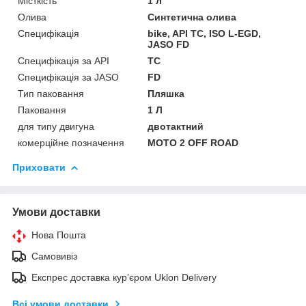
Місткість
1 л
Олива
Синтетична олива
Специфікація
bike, API TC, ISO L-EGD,
JASO FD
Специфікація за API
TC
Специфікація за JASO
FD
Тип паковання
Пляшка
Паковання
1 Л
для типу двигуна
двотактний
комерційне позначення
MOTO 2 OFF ROAD
Приховати
Умови доставки
Нова Пошта
Самовивіз
Експрес доставка кур’єром Uklon Delivery
Всі умови доставки