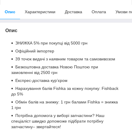
Опис
Характеристики
Доставка
Оплата
Умови п
Опис
ЗНИЖКА 5% при покупці від 5000 грн
Офіційний імпортер
39 точок видачі з наявним товаром та самовивозом
Безкоштовна доставка Новою Поштою при
замовленні від 2500 грн
Експрес-доставка кур’єром
Нарахування балів Fishka за кожну покупку: Fishback
до 5%
Обмін балів на знижку: 1 грн балами Fishka = знижка
1 грн
Потрібна допомога у виборі запчастини? Наш
спеціаліст швидко допоможе підібрати потрібну
запчастину– звертайтеся!