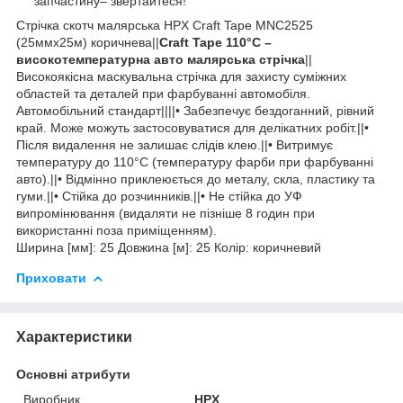
запчастину– звертайтеся!
Стрічка скотч малярська HPX Craft Tape MNC2525
(25ммx25м) коричнева||
Craft Tape 110°С –
високотемпературна авто малярська стрічка
||
Високоякісна маскувальна стрічка для захисту суміжних
областей та деталей при фарбуванні автомобіля.
Автомобільний стандарт||||• Забезпечує бездоганний, рівний
край. Може можуть застосовуватися для делікатних робіт.||•
Після видалення не залишає слідів клею.||• Витримує
температуру до 110°C (температуру фарби при фарбуванні
авто).||• Відмінно приклеюється до металу, скла, пластику та
гуми.||• Стійка до розчинників.||• Не стійка до УФ
випромінювання (видаляти не пізніше 8 годин при
використанні поза приміщенням).
Ширина [мм]: 25 Довжина [м]: 25 Колір: коричневий
Приховати
Характеристики
Основні атрибути
Виробник
HPX