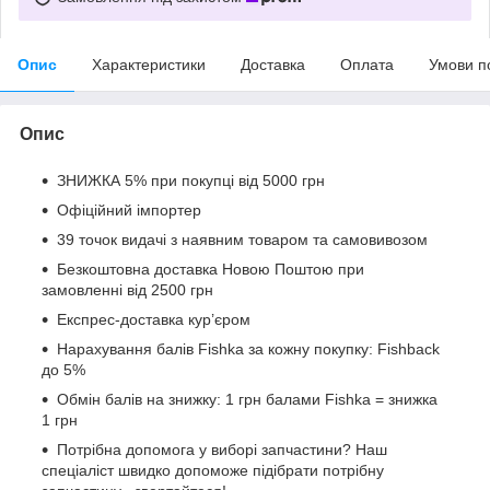
Опис
Характеристики
Доставка
Оплата
Умови п
Опис
ЗНИЖКА 5% при покупці від 5000 грн
Офіційний імпортер
39 точок видачі з наявним товаром та самовивозом
Безкоштовна доставка Новою Поштою при
замовленні від 2500 грн
Експрес-доставка кур’єром
Нарахування балів Fishka за кожну покупку: Fishback
до 5%
Обмін балів на знижку: 1 грн балами Fishka = знижка
1 грн
Потрібна допомога у виборі запчастини? Наш
спеціаліст швидко допоможе підібрати потрібну