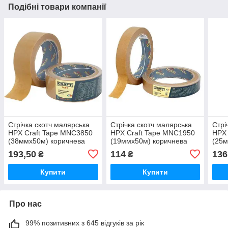
Подібні товари компанії
Стрічка скотч малярська
Стрічка скотч малярська
Стрі
HPX Craft Tape MNC3850
HPX Craft Tape MNC1950
HPX 
(38ммx50м) коричнева
(19ммx50м) коричнева
(25м
193,50
114
136
₴
₴
Купити
Купити
Про нас
99% позитивних з 645 відгуків за рік