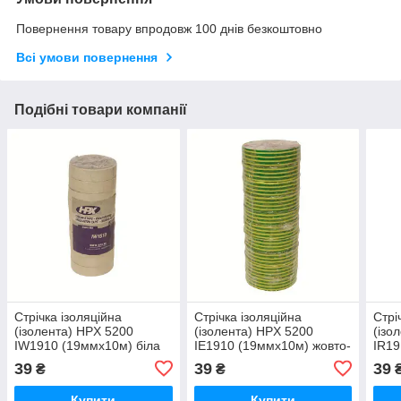
Повернення товару впродовж 100 днів безкоштовно
Всі умови повернення
Подібні товари компанії
Стрічка ізоляційна
Стрічка ізоляційна
Стрі
(ізолента) HPX 5200
(ізолента) HPX 5200
(ізо
IW1910 (19ммx10м) біла
IE1910 (19ммx10м) жовто-
IR19
зелена
чер
39
39
39
₴
₴
Купити
Купити