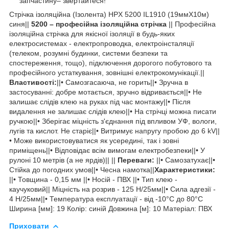
запчастину– звертайтеся!
Стрічка ізоляційна (Ізолента) HPX 5200 IL1910 (19ммХ10м)
синя||
5200 – професійна ізоляційна стрічка
|| Професійна
ізоляційна стрічка для якісної ізоляції в будь-яких
електросистемах - електропроводка, електроінсталяції
(телеком, розумні будинки, системи безпеки та
спостереження, тощо), підключення дорогого побутового та
професійного устаткування, зовнішні електрокомунікації.||
Властивості:
||• Самозгасаюча, не горить||• Зручна в
застосуванні: добре мотається, зручно відривається||• Не
залишає слідів клею на руках під час монтажу||• Після
видалення не залишає слідів клею||• На стрічці можна писати
ручкою||• Зберігає міцність з'єднання під впливом УФ, вологи,
лугів та кислот. Не старіє||• Витримує напругу пробою до 6 kV||
• Може використовуватися як усередині, так і зовні
приміщень||• Відповідає всім вимогам електробезпеки||• У
рулоні 10 метрів (а не ярдів)|| ||
Переваги:
||• Самозатухає||•
Стійка до погодних умов||• Чесна намотка||
Характеристики:
||• Товщина - 0,15 мм ||• Носій - ПВХ ||• Тип клею -
каучуковий|| Міцність на розрив - 125 Н/25мм||• Сила адгезії -
4 Н/25мм||• Температура експлуатації - від -10°C до 80°C
Ширина [мм]: 19 Колір: синій Довжина [м]: 10 Матеріал: ПВХ
Приховати