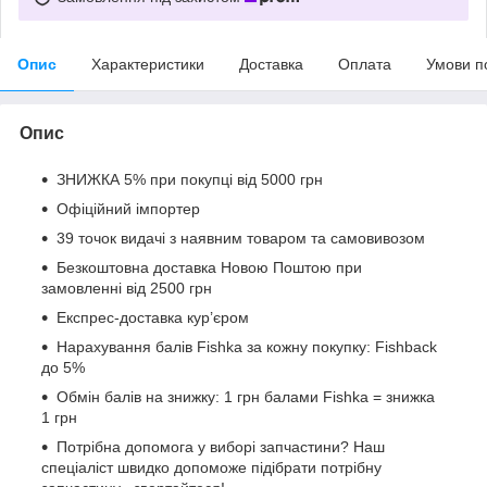
Опис
Характеристики
Доставка
Оплата
Умови п
Опис
ЗНИЖКА 5% при покупці від 5000 грн
Офіційний імпортер
39 точок видачі з наявним товаром та самовивозом
Безкоштовна доставка Новою Поштою при
замовленні від 2500 грн
Експрес-доставка кур’єром
Нарахування балів Fishka за кожну покупку: Fishback
до 5%
Обмін балів на знижку: 1 грн балами Fishka = знижка
1 грн
Потрібна допомога у виборі запчастини? Наш
спеціаліст швидко допоможе підібрати потрібну