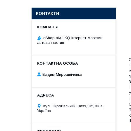
КОНТАКТИ
eShop від LKQ інтернет-магазин
автозапчастин
С
П
е
Вадим Мирошніченко
п
З
П
У
і
С
вул. Пирогівський шлях,135, Київ,
Т
Україна
-
Ш