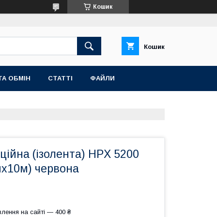
Кошик
Кошик
ТА ОБМІН
СТАТТІ
ФАЙЛИ
яційна (ізолента) HPX 5200
мx10м) червона
лення на сайті — 400 ₴