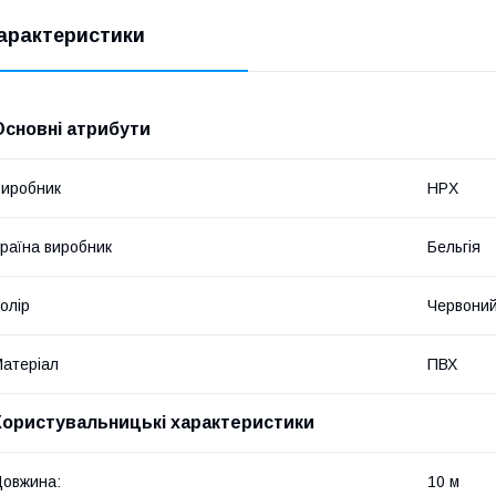
арактеристики
Основні атрибути
иробник
HPX
раїна виробник
Бельгія
олір
Червони
атеріал
ПВХ
Користувальницькі характеристики
овжина:
10 м