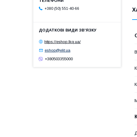
+380 (50) 551-40-66
Х
https://eshop.lkq.ua/
eshop@elit.ua
В
+380503355000
К
К
М
Д