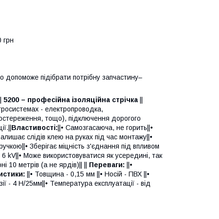
0 грн
о допоможе підібрати потрібну запчастину–
|
5200 – професійна ізоляційна стрічка
||
ктросистемах - електропроводка,
спостереження, тощо), підключення дорогого
ї.||
Властивості:
||• Самозгасаюча, не горить||•
алишає слідів клею на руках під час монтажу||•
учкою||• Зберігає міцність з'єднання під впливом
о 6 kV||• Може використовуватися як усередині, так
і 10 метрів (а не ярдів)|| ||
Переваги:
||•
истики:
||• Товщина - 0,15 мм ||• Носій - ПВХ ||•
ії - 4 Н/25мм||• Температура експлуатації - від