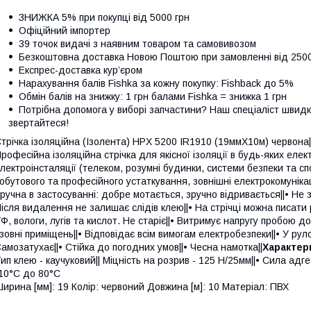
ЗНИЖКА 5% при покупці від 5000 грн
Офіційний імпортер
39 точок видачі з наявним товаром та самовивозом
Безкоштовна доставка Новою Поштою при замовленні від 250
Експрес-доставка кур’єром
Нарахування балів Fishka за кожну покупку: Fishback до 5%
Обмін балів на знижку: 1 грн балами Fishka = знижка 1 грн
Потрібна допомога у виборі запчастини? Наш спеціаліст швидк
звертайтеся!
трічка ізоляційна (Ізолента) HPX 5200 IR1910 (19ммХ10м) червона|
рофесійна ізоляційна стрічка для якісної ізоляції в будь-яких еле
лектроінсталяції (телеком, розумні будинки, системи безпеки та 
обутового та професійного устаткування, зовнішні електрокомунікаці
ручна в застосуванні: добре мотається, зручно відривається||• Не з
ісля видалення не залишає слідів клею||• На стрічці можна писати р
Ф, вологи, лугів та кислот. Не старіє||• Витримує напругу пробою д
 зовні приміщень||• Відповідає всім вимогам електробезпеки||• У рулон
амозатухає||• Стійка до погодних умов||• Чесна намотка||
Характер
ип клею - каучуковий|| Міцність на розрив - 125 Н/25мм||• Сила адгез
10°C до 80°C
ирина [мм]: 19 Колір: червоний Довжина [м]: 10 Матеріал: ПВХ