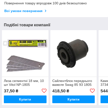
Повернення товару впродовж 100 днів безкоштовно
Всі умови повернення
Подібні товари компанії
Леза сегментні 18 мм, 10
Сайлентблок переднього
Кам
шт Vitol NP-1805
важеля Swag 85 93 1805
373
37,50
418,50
544
₴
₴
Купити
Купити