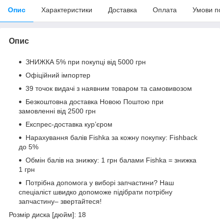
Опис
Характеристики
Доставка
Оплата
Умови п
Опис
ЗНИЖКА 5% при покупці від 5000 грн
Офіційний імпортер
39 точок видачі з наявним товаром та самовивозом
Безкоштовна доставка Новою Поштою при
замовленні від 2500 грн
Експрес-доставка кур’єром
Нарахування балів Fishka за кожну покупку: Fishback
до 5%
Обмін балів на знижку: 1 грн балами Fishka = знижка
1 грн
Потрібна допомога у виборі запчастини? Наш
спеціаліст швидко допоможе підібрати потрібну
запчастину– звертайтеся!
Розмір диска [дюйм]: 18