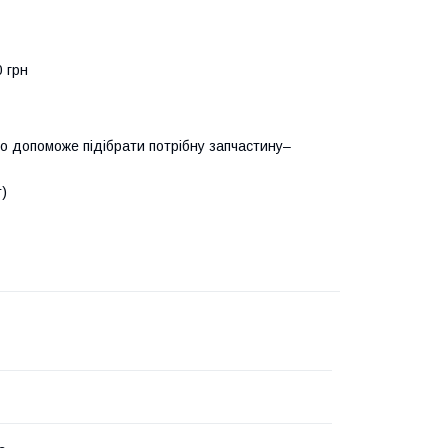
0 грн
о допоможе підібрати потрібну запчастину–
т)