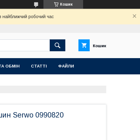
Кошик
 в найближчий робочий час
Кошик
ТА ОБМІН
СТАТТІ
ФАЙЛИ
шин Serwo 0990820