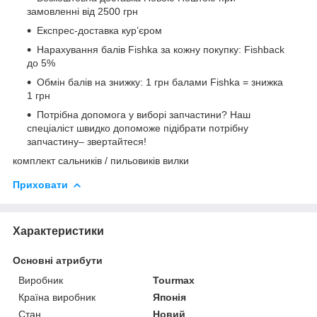
замовленні від 2500 грн
Експрес-доставка кур’єром
Нарахування балів Fishka за кожну покупку: Fishback
до 5%
Обмін балів на знижку: 1 грн балами Fishka = знижка
1 грн
Потрібна допомога у виборі запчастини? Наш
спеціаліст швидко допоможе підібрати потрібну
запчастину– звертайтеся!
комплект сальників / пильовиків вилки
Приховати
Характеристики
Основні атрибути
Виробник
Tourmax
Країна виробник
Японія
Стан
Новий