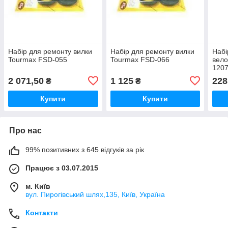
Набір для ремонту вилки
Набір для ремонту вилки
Набі
Tourmax FSD-055
Tourmax FSD-066
вел
120
2 071,50
1 125
228
₴
₴
Купити
Купити
Про нас
99% позитивних з 645 відгуків за рік
Працює з 03.07.2015
м. Київ
вул. Пирогівський шлях,135, Київ, Україна
Контакти