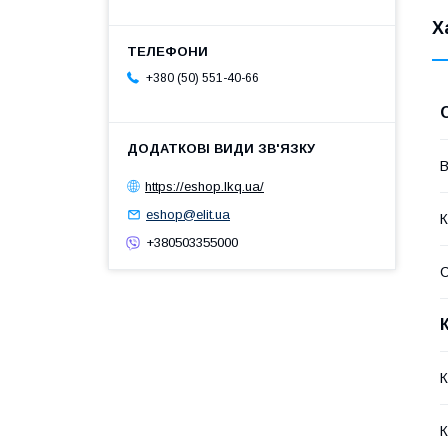
Х
+380 (50) 551-40-66
В
https://eshop.lkq.ua/
eshop@elit.ua
К
+380503355000
К
К