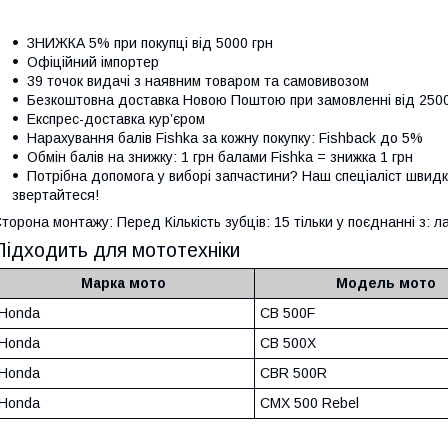
ЗНИЖКА 5% при покупці від 5000 грн
Офіційний імпортер
39 точок видачі з наявним товаром та самовивозом
Безкоштовна доставка Новою Поштою при замовленні від 250
Експрес-доставка кур’єром
Нарахування балів Fishka за кожну покупку: Fishback до 5%
Обмін балів на знижку: 1 грн балами Fishka = знижка 1 грн
Потрібна допомога у виборі запчастини? Наш спеціаліст швидк
звертайтеся!
торона монтажу: Перед Кількість зубців: 15 тільки у поєднанні з: 
Підходить для мототехніки
Марка мото
Модель мото
Honda
CB 500F
Honda
CB 500X
Honda
CBR 500R
Honda
CMX 500 Rebel