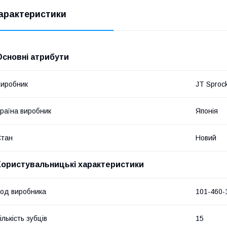
арактеристики
Основні атрибути
иробник
JT Sproc
раїна виробник
Японія
Стан
Новий
Користувальницькі характеристики
од виробника
101-460-
ількість зубців
15