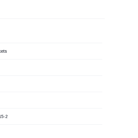
kets
15-2