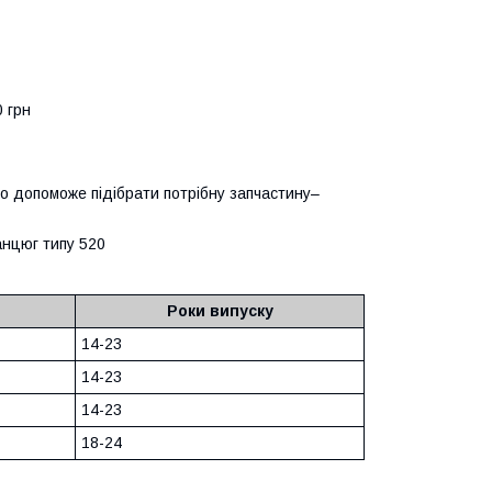
0 грн
о допоможе підібрати потрібну запчастину–
ланцюг типу 520
Роки випуску
14-23
14-23
14-23
18-24