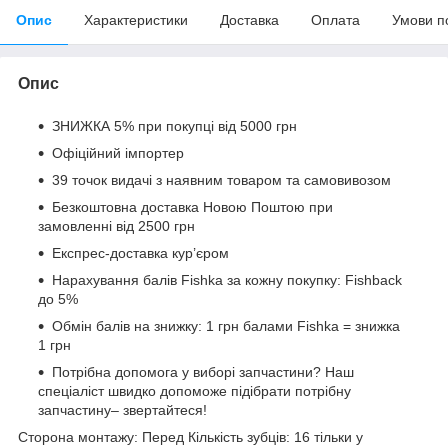
Опис
Характеристики
Доставка
Оплата
Умови п
Опис
ЗНИЖКА 5% при покупці від 5000 грн
Офіційний імпортер
39 точок видачі з наявним товаром та самовивозом
Безкоштовна доставка Новою Поштою при
замовленні від 2500 грн
Експрес-доставка кур’єром
Нарахування балів Fishka за кожну покупку: Fishback
до 5%
Обмін балів на знижку: 1 грн балами Fishka = знижка
1 грн
Потрібна допомога у виборі запчастини? Наш
спеціаліст швидко допоможе підібрати потрібну
запчастину– звертайтеся!
Сторона монтажу: Перед Кількість зубців: 16 тільки у