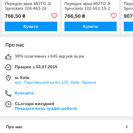
Передня зірка MOTO Jt
Передня зірка MOTO Jt
Пере
Sprockets 104-463-16
Sprockets 102-551-15-2
Spro
766,50
766,50
907
₴
₴
Купити
Купити
Про нас
98% позитивних з 645 відгуків за рік
Працює з 03.07.2015
м. Київ
вул. Пирогівський шлях,135, Київ, Україна
Контакти
Сьогодні вихідний
Показати весь графік роботи
Про нас