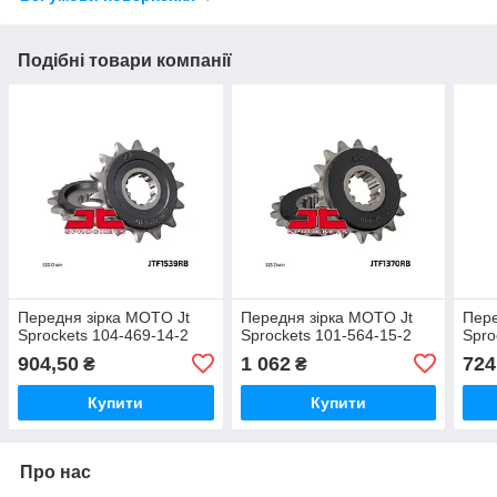
Подібні товари компанії
Передня зірка MOTO Jt
Передня зірка MOTO Jt
Пере
Sprockets 104-469-14-2
Sprockets 101-564-15-2
Spro
904,50
1 062
724
₴
₴
Купити
Купити
Про нас