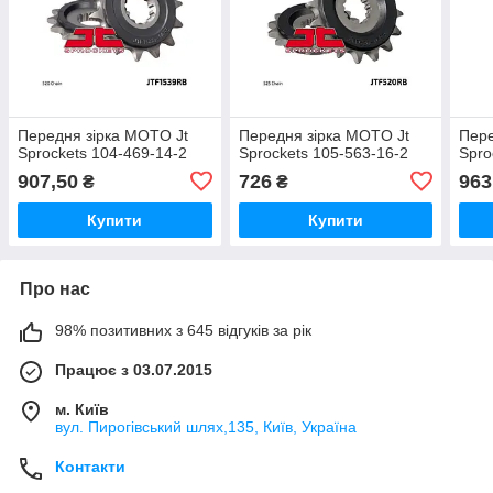
Передня зірка MOTO Jt
Передня зірка MOTO Jt
Пере
Sprockets 104-469-14-2
Sprockets 105-563-16-2
Spro
907,50
726
963
₴
₴
Купити
Купити
Про нас
98% позитивних з 645 відгуків за рік
Працює з 03.07.2015
м. Київ
вул. Пирогівський шлях,135, Київ, Україна
Контакти