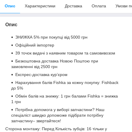
Опис
Характеристики
Доставка
Оплата
Умови п
Опис
ЗНИЖКА 5% при покупці від 5000 грн
Офіційний імпортер
39 точок видачі з наявним товаром та самовивозом
Безкоштовна доставка Новою Поштою при
замовленні від 2500 грн
Експрес-доставка кур’єром
Нарахування балів Fishka за кожну покупку: Fishback
до 5%
Обмін балів на знижку: 1 грн балами Fishka = знижка
1 грн
Потрібна допомога у виборі запчастини? Наш
спеціаліст швидко допоможе підібрати потрібну
запчастину– звертайтеся!
Сторона монтажу: Перед Кількість зубців: 16 тільки у