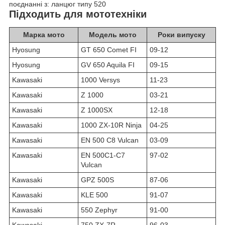
поєднанні з: ланцюг типу 520
Підходить для мототехніки
Марка мото
Модель мото
Роки випуску
Hyosung
GT 650 Comet FI
09-12
Hyosung
GV 650 Aquila FI
09-15
Kawasaki
1000 Versys
11-23
Kawasaki
Z 1000
03-21
Kawasaki
Z 1000SX
12-18
Kawasaki
1000 ZX-10R Ninja
04-25
Kawasaki
EN 500 C8 Vulcan
03-09
Kawasaki
EN 500C1-C7
97-02
Vulcan
Kawasaki
GPZ 500S
87-06
Kawasaki
KLE 500
91-07
Kawasaki
550 Zephyr
91-00