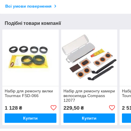
Всі умови повернення
Подібні товари компанії
Набір для ремонту вилки
Набір для ремонту камери
Набі
Tourmax FSD-066
велосипеда Compass
Tour
12077
1 128
229,50
2 5
₴
₴
Купити
Купити