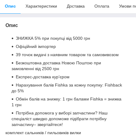
Опис
Характеристики
Доставка
Оплата
Умови п
Опис
ЗНИЖКА 5% при покупці від 5000 грн
Офіційний імпортер
39 точок видачі з наявним товаром та самовивозом
Безкоштовна доставка Новою Поштою при
замовленні від 2500 грн
Експрес-доставка кур’єром
Нарахування балів Fishka за кожну покупку: Fishback
до 5%
Обмін балів на знижку: 1 грн балами Fishka = знижка
1 грн
Потрібна допомога у виборі запчастини? Наш
спеціаліст швидко допоможе підібрати потрібну
запчастину– звертайтеся!
комплект сальників / пильовиків вилки