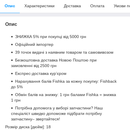
Опис
Характеристики
Доставка
Оплата
Умови п
Опис
ЗНИЖКА 5% при покупці від 5000 грн
Офіційний імпортер
39 точок видачі з наявним товаром та самовивозом
Безкоштовна доставка Новою Поштою при
замовленні від 2500 грн
Експрес-доставка кур’єром
Нарахування балів Fishka за кожну покупку: Fishback
до 5%
Обмін балів на знижку: 1 грн балами Fishka = знижка
1 грн
Потрібна допомога у виборі запчастини? Наш
спеціаліст швидко допоможе підібрати потрібну
запчастину– звертайтеся!
Розмір диска [дюйм]: 18