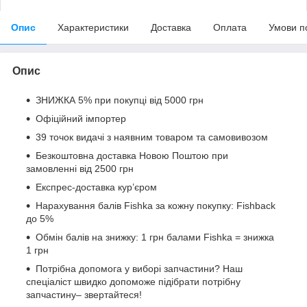
Опис
Характеристики
Доставка
Оплата
Умови п
Опис
ЗНИЖКА 5% при покупці від 5000 грн
Офіційний імпортер
39 точок видачі з наявним товаром та самовивозом
Безкоштовна доставка Новою Поштою при
замовленні від 2500 грн
Експрес-доставка кур’єром
Нарахування балів Fishka за кожну покупку: Fishback
до 5%
Обмін балів на знижку: 1 грн балами Fishka = знижка
1 грн
Потрібна допомога у виборі запчастини? Наш
спеціаліст швидко допоможе підібрати потрібну
запчастину– звертайтеся!