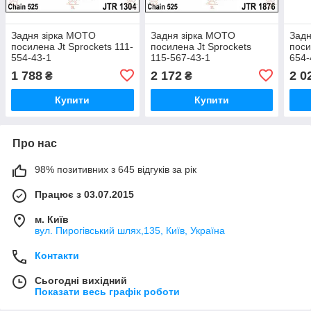
Задня зірка MOTO
Задня зірка MOTO
Задн
посилена Jt Sprockets 111-
посилена Jt Sprockets
поси
554-43-1
115-567-43-1
654-
1 788
2 172
2 0
₴
₴
Купити
Купити
Про нас
98% позитивних з 645 відгуків за рік
Працює з 03.07.2015
м. Київ
вул. Пирогівський шлях,135, Київ, Україна
Контакти
Сьогодні вихідний
Показати весь графік роботи