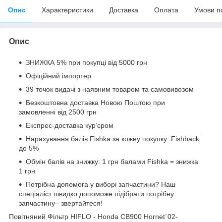
Опис
Характеристики
Доставка
Оплата
Умови п
Опис
ЗНИЖКА 5% при покупці від 5000 грн
Офіційний імпортер
39 точок видачі з наявним товаром та самовивозом
Безкоштовна доставка Новою Поштою при
замовленні від 2500 грн
Експрес-доставка кур’єром
Нарахування балів Fishka за кожну покупку: Fishback
до 5%
Обмін балів на знижку: 1 грн балами Fishka = знижка
1 грн
Потрібна допомога у виборі запчастини? Наш
спеціаліст швидко допоможе підібрати потрібну
запчастину– звертайтеся!
Повітняний Фільтр HIFLO - Honda CB900 Hornet`02-