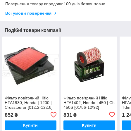
Повернення товару впродовж 100 днів безкоштовно
Всі умови повернення
Подібні товари компанії
Фільтр повітряний Hiflo
Фільтр повітряний Hiflo
Філь
HFA1930, Honda | 1200 |
HFA1402, Honda | 450 | Cb
HFA4
Crosstourer [01\12-12\18]
450S [01\86-12\92]
Tdm 
852
831
1 2
₴
₴
Купити
Купити