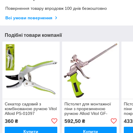
Повернення товару впродовж 100 днів безкоштовно
Всі умови повернення
Подібні товари компанії
Секатор садовий з
Пістолет для монтажної
Піст
комбінованою ручкою Vitol
піни з прорезиненою
піни
Alloid PS-01097
ручкою Alloid Vitol GF-
покр
0522
Vito
360
592,50
433
₴
₴
Купити
Купити