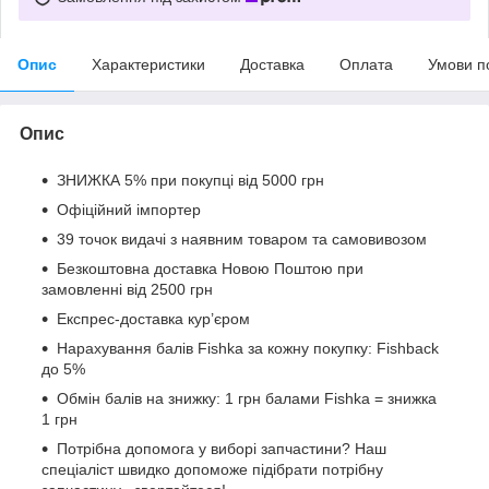
Опис
Характеристики
Доставка
Оплата
Умови п
Опис
ЗНИЖКА 5% при покупці від 5000 грн
Офіційний імпортер
39 точок видачі з наявним товаром та самовивозом
Безкоштовна доставка Новою Поштою при
замовленні від 2500 грн
Експрес-доставка кур’єром
Нарахування балів Fishka за кожну покупку: Fishback
до 5%
Обмін балів на знижку: 1 грн балами Fishka = знижка
1 грн
Потрібна допомога у виборі запчастини? Наш
спеціаліст швидко допоможе підібрати потрібну