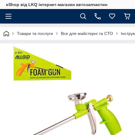
eShop від LKQ інтернет-магазин автозапчастин
Товари та послуги
Все для майстерні та СТО
Інстру